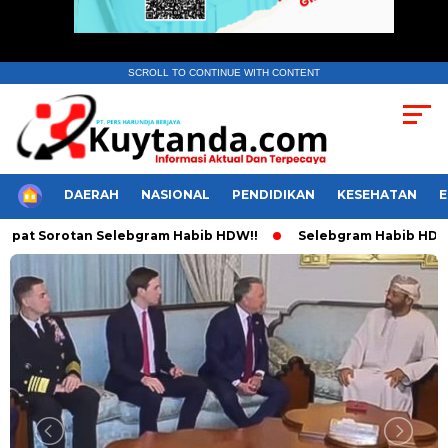
SCROLL TO CONTINUE WITH CONTENT
HOME
DAERAH
NASIONAL
PENDIDIKAN
KESEHATAN
t Sorotan Selebgram Habib HDW!!
Selebgram Habib HDW Tuli