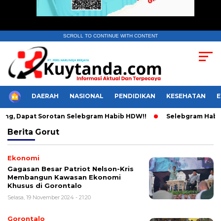
SCROLL TO CONTINUE WITH CONTENT
HOME
DAERAH
NASIONAL
PENDIDIKAN
KESEHATAN
ng, Dapat Sorotan Selebgram Habib HDW!!
Selebgram Habib H
Berita
Gorut
Ekonomi
Gagasan Besar Patriot Nelson-Kris
Membangun Kawasan Ekonomi
Khusus di Gorontalo
Selasa, 19 November 2024 - 21:20
Gorontalo