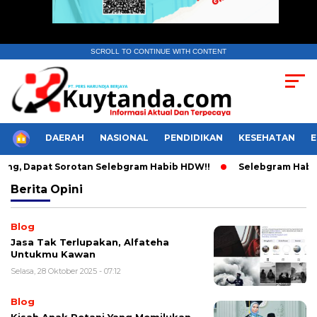
SCROLL TO CONTINUE WITH CONTENT
HOME
DAERAH
NASIONAL
PENDIDIKAN
KESEHATAN
ng, Dapat Sorotan Selebgram Habib HDW!!
Selebgram Habib H
Berita
Opini
Blog
Jasa Tak Terlupakan, Alfateha
Untukmu Kawan
Selasa, 28 Oktober 2025 - 07:12
Blog
Kisah Anak Petani Yang Memilukan