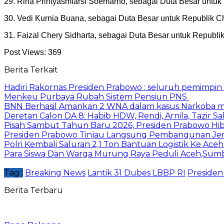
29. Rina Prihtyasmiarsi Soemarno, sebagai Duta Besar untuk
30. Vedi Kurnia Buana, sebagai Duta Besar untuk Republik Ch
31. Faizal Chery Sidharta, sebagai Duta Besar untuk Republik
Post Views:
369
Berita Terkait
Hadiri Rakornas Presiden Prabowo : seluruh pemimpi
Menkeu Purbaya Rubah Sistem Pensiun PNS
BNN Berhasil Amankan 2 WNA dalam kasus Narkoba mo
Deretan Calon DA 8: Habib HDW, Rendi, Arnila, Tazir Sa
Pisah Sambut Tahun Baru 2026, Presiden Prabowo H
Presiden Prabowo Tinjau Langsung Pembangunan Je
Polri Kembali Saluran 2,1 Ton Bantuan Logistik Ke Ace
Para Siswa Dan Warga Murung Raya Peduli Aceh,Su
Tag :
Breaking News
Lantik 31 Dubes LBBP RI
Preside
Berita Terbaru