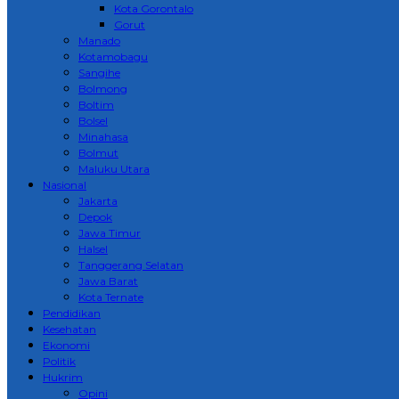
Kota Gorontalo
Gorut
Manado
Kotamobagu
Sangihe
Bolmong
Boltim
Bolsel
Minahasa
Bolmut
Maluku Utara
Nasional
Jakarta
Depok
Jawa Timur
Halsel
Tanggerang Selatan
Jawa Barat
Kota Ternate
Pendidikan
Kesehatan
Ekonomi
Politik
Hukrim
Opini