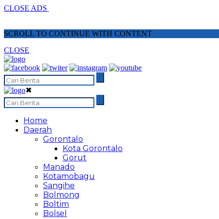
CLOSE ADS
SCROLL TO CONTINUE WITH CONTENT
CLOSE
✖
Home
Daerah
Gorontalo
Kota Gorontalo
Gorut
Manado
Kotamobagu
Sangihe
Bolmong
Boltim
Bolsel