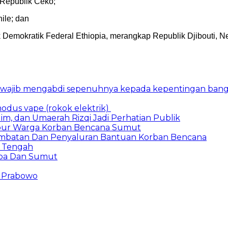
 Republik Ceko;
ile; dan
 Demokratik Federal Ethiopia, merangkap Republik Djibouti, Neg
n wajib mengabdi sepenuhnya kepada kepentingan bang
dus vape (rokok elektrik)
lim, dan Umaerah Rizqi Jadi Perhatian Publik
ibur Warga Korban Bencana Sumut
mbatan Dan Penyaluran Bantuan Korban Bencana
h Tengah
mba Dan Sumut
n Prabowo