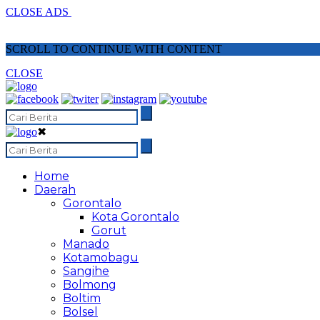
CLOSE ADS
SCROLL TO CONTINUE WITH CONTENT
CLOSE
✖
Home
Daerah
Gorontalo
Kota Gorontalo
Gorut
Manado
Kotamobagu
Sangihe
Bolmong
Boltim
Bolsel