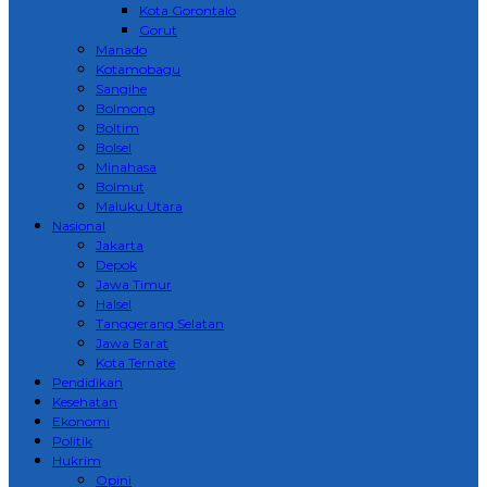
Kota Gorontalo
Gorut
Manado
Kotamobagu
Sangihe
Bolmong
Boltim
Bolsel
Minahasa
Bolmut
Maluku Utara
Nasional
Jakarta
Depok
Jawa Timur
Halsel
Tanggerang Selatan
Jawa Barat
Kota Ternate
Pendidikan
Kesehatan
Ekonomi
Politik
Hukrim
Opini