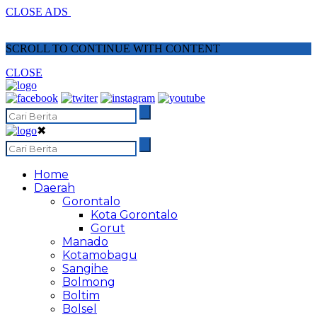
CLOSE ADS
SCROLL TO CONTINUE WITH CONTENT
CLOSE
✖
Home
Daerah
Gorontalo
Kota Gorontalo
Gorut
Manado
Kotamobagu
Sangihe
Bolmong
Boltim
Bolsel