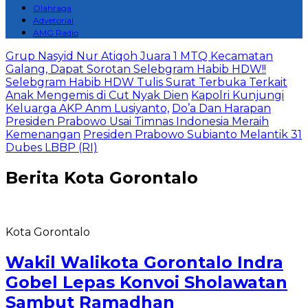
Olahraga
Advetorial
AMG Radio
Grup Nasyid Nur Atiqoh Juara 1 MTQ Kecamatan
Galang, Dapat Sorotan Selebgram Habib HDW!!
Selebgram Habib HDW Tulis Surat Terbuka Terkait
Anak Mengemis di Cut Nyak Dien
Kapolri Kunjungi
Keluarga AKP Anm Lusiyanto,
Do’a Dan Harapan
Presiden Prabowo Usai Timnas Indonesia Meraih
Kemenangan
Presiden Prabowo Subianto Melantik 31
Dubes LBBP (RI)
Berita
Kota Gorontalo
Kota Gorontalo
Wakil Walikota Gorontalo Indra
Gobel Lepas Konvoi Sholawatan
Sambut Ramadhan