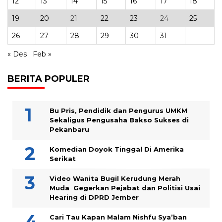
19
20
21
22
23
24
25
26
27
28
29
30
31
« Des
Feb »
BERITA POPULER
Bu Pris, Pendidik dan Pengurus UMKM
Sekaligus Pengusaha Bakso Sukses di
Pekanbaru
Komedian Doyok Tinggal Di Amerika
Serikat
Video Wanita Bugil Kerudung Merah
Muda Gegerkan Pejabat dan Politisi Usai
Hearing di DPRD Jember
Cari Tau Kapan Malam Nishfu Sya’ban