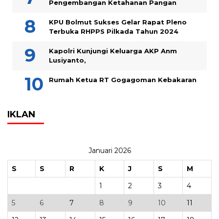
KPU Bolmut Sukses Gelar Rapat Pleno
Terbuka RHPPS Pilkada Tahun 2024
Kapolri Kunjungi Keluarga AKP Anm
Lusiyanto,
Rumah Ketua RT Gogagoman Kebakaran
IKLAN
Januari 2026
S
S
R
K
J
S
M
1
2
3
4
5
6
7
8
9
10
11
12
13
14
15
16
17
18