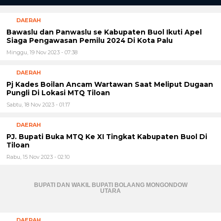
DAERAH
Bawaslu dan Panwaslu se Kabupaten Buol Ikuti Apel
Siaga Pengawasan Pemilu 2024 Di Kota Palu
Minggu, 19 Nov 2023 - 07:38
DAERAH
Pj Kades Boilan Ancam Wartawan Saat Meliput Dugaan
Pungli Di Lokasi MTQ Tiloan
Sabtu, 18 Nov 2023 - 01:17
DAERAH
PJ. Bupati Buka MTQ Ke XI Tingkat Kabupaten Buol Di
Tiloan
Rabu, 15 Nov 2023 - 02:10
BUPATI DAN WAKIL BUPATI BOLAANG MONGONDOW
UTARA
DAERAH
Pemkab Buol Gelar forum Konsultasi Pelayanan Publik