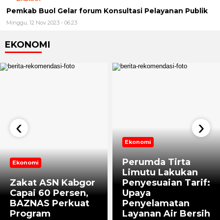
Minggu, 12 Nov 2023 - 06:23
EKONOMI
‹
›
Ekonomi
Perumda Tirta
Ekonomi
Limutu Lakukan
Zakat ASN Kabgor
Penyesuaian Tarif:
Capai 60 Persen,
Upaya
BAZNAS Perkuat
Penyelamatan
Program
Layanan Air Bersih
Pemberdayaan
dan Pembenahan