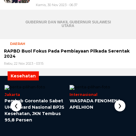
GUBERNUR DAN WAKIL GUBERNUR SULAWESI
UTARA
DAERAH
RAPBD Buol Fokus Pada Pembiayaan Pilkada Serentak
2024
Rabu, 22 Nov 2023 - 03:15
Kesehatan
Jakarta
Internasional
‹
›
–
Pemkab Gorontalo Sabet
WASPADA FENOMENA
UHC Award Nasional BPJS
APELHION
Kesehatan, JKN Tembus
95,8 Persen