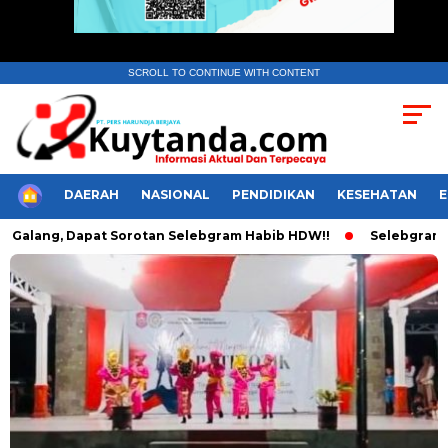
SCROLL TO CONTINUE WITH CONTENT
HOME
DAERAH
NASIONAL
PENDIDIKAN
KESEHATAN
Galang, Dapat Sorotan Selebgram Habib HDW!!
Selebgram Hab