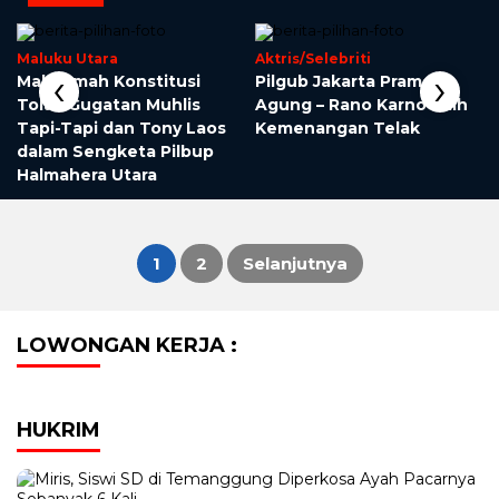
Maluku Utara
Aktris/Selebriti
‹
›
Mahkamah Konstitusi
Pilgub Jakarta Pramono
h
Tolak Gugatan Muhlis
Agung – Rano Karno Raih
Tapi-Tapi dan Tony Laos
Kemenangan Telak
dalam Sengketa Pilbup
Halmahera Utara
1
2
Selanjutnya
Paginasi
LOWONGAN KERJA :
pos
HUKRIM