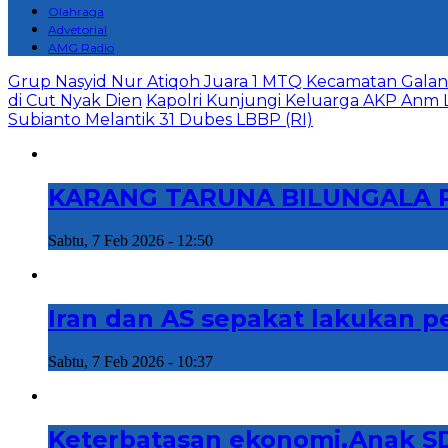
Olahraga
Advetorial
AMG Radio
Grup Nasyid Nur Atiqoh Juara 1 MTQ Kecamatan Galan
di Cut Nyak Dien
Kapolri Kunjungi Keluarga AKP Anm L
Subianto Melantik 31 Dubes LBBP (RI)
KARANG TARUNA BILUNGALA PE
Sabtu, 7 Feb 2026 - 12:50
Iran dan AS sepakat lakukan p
Sabtu, 7 Feb 2026 - 10:37
Keterbatasan ekonomi,Anak SD