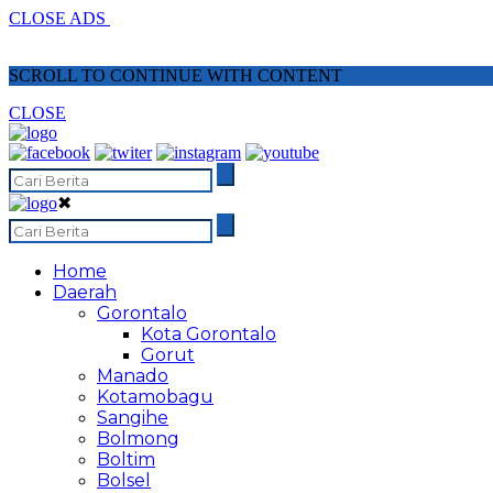
CLOSE ADS
SCROLL TO CONTINUE WITH CONTENT
CLOSE
✖
Home
Daerah
Gorontalo
Kota Gorontalo
Gorut
Manado
Kotamobagu
Sangihe
Bolmong
Boltim
Bolsel