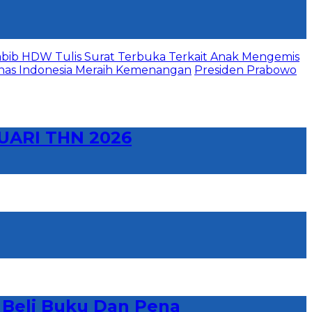
bib HDW Tulis Surat Terbuka Terkait Anak Mengemis
mnas Indonesia Meraih Kemenangan
Presiden Prabowo
UARI THN 2026
 Beli Buku Dan Pena