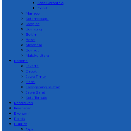
Kota Gorontalo
Gorut
Manado
Kotamobagu
Sangihe
Bolmong
Boltim
Bolsel
Minahasa
Bolmut
Maluku Utara
Nasional
Jakarta
Depok
Jawa Timur
Halsel
Tanggerang Selatan
Jawa Barat
Kota Ternate
Pendidikan
Kesehatan
Ekonomi
Politik
Hukrim
Opini