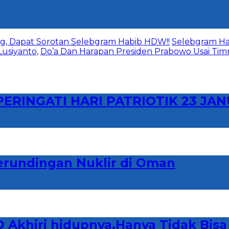
g, Dapat Sorotan Selebgram Habib HDW!!
Selebgram Ha
usiyanto,
Do’a Dan Harapan Presiden Prabowo Usai Ti
RINGATI HARI PATRIOTIK 23 JAN
erundingan Nuklir di Oman
 Akhiri hidupnya,Hanya Tidak Bisa