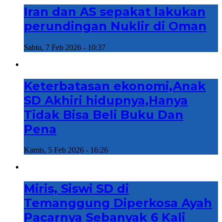
Iran dan AS sepakat lakukan
perundingan Nuklir di Oman
Sabtu, 7 Feb 2026 - 10:37
Keterbatasan ekonomi,Anak
SD Akhiri hidupnya,Hanya
Tidak Bisa Beli Buku Dan
Pena
Kamis, 5 Feb 2026 - 16:26
Miris, Siswi SD di
Temanggung Diperkosa Ayah
Pacarnya Sebanyak 6 Kali