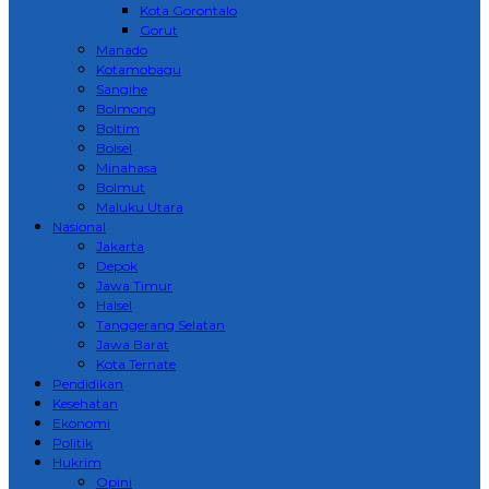
Kota Gorontalo
Gorut
Manado
Kotamobagu
Sangihe
Bolmong
Boltim
Bolsel
Minahasa
Bolmut
Maluku Utara
Nasional
Jakarta
Depok
Jawa Timur
Halsel
Tanggerang Selatan
Jawa Barat
Kota Ternate
Pendidikan
Kesehatan
Ekonomi
Politik
Hukrim
Opini