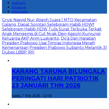
Olahraga
Advetorial
AMG Radio
Grup Nasyid Nur Atiqoh Juara 1 MTQ Kecamatan
Galang, Dapat Sorotan Selebgram Habib HDW!!
Selebgram Habib HDW Tulis Surat Terbuka Terkait
Anak Mengemis di Cut Nyak Dien
Kapolri Kunjungi
Keluarga AKP Anm Lusiyanto,
Do’a Dan Harapan
Presiden Prabowo Usai Timnas Indonesia Meraih
Kemenangan
Presiden Prabowo Subianto Melantik 31
Dubes LBBP (RI)
KARANG TARUNA BILUNGALA
PERINGATI HARI PATRIOTIK
23 JANUARI THN 2026
Sabtu, 7 Feb 2026 - 12:50