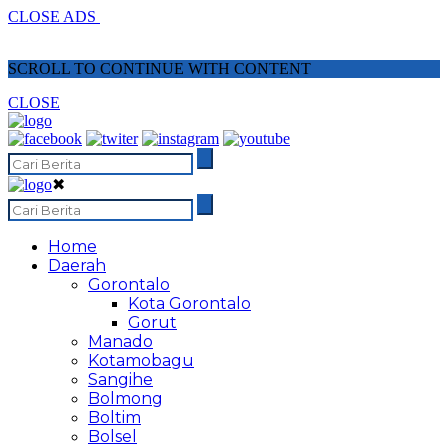
CLOSE ADS
SCROLL TO CONTINUE WITH CONTENT
CLOSE
✖
Home
Daerah
Gorontalo
Kota Gorontalo
Gorut
Manado
Kotamobagu
Sangihe
Bolmong
Boltim
Bolsel