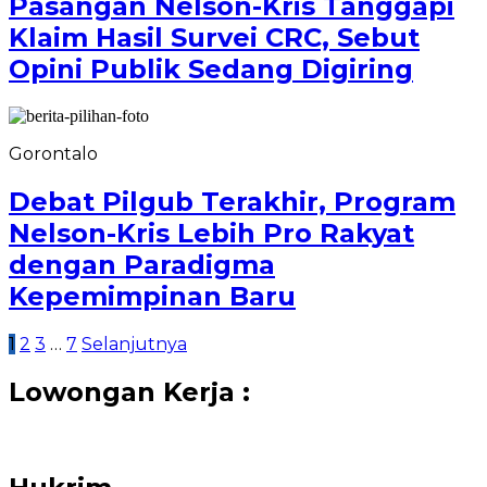
Pasangan Nelson-Kris Tanggapi
Klaim Hasil Survei CRC, Sebut
Opini Publik Sedang Digiring
Gorontalo
Debat Pilgub Terakhir, Program
Nelson-Kris Lebih Pro Rakyat
dengan Paradigma
Kepemimpinan Baru
Paginasi
1
2
3
…
7
Selanjutnya
pos
Lowongan Kerja :