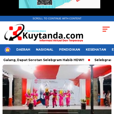
SCROLL TO CONTINUE WITH CONTENT
HOME
DAERAH
NASIONAL
PENDIDIKAN
KESEHATAN
Galang, Dapat Sorotan Selebgram Habib HDW!!
Selebgram Hab