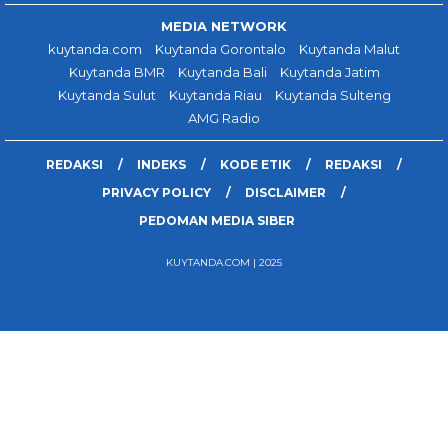
MEDIA NETWORK
kuytanda.com
Kuytanda Gorontalo
Kuytanda Malut
Kuytanda BMR
Kuytanda Bali
Kuytanda Jatim
Kuytanda Sulut
Kuytanda Riau
Kuytanda Sulteng
AMG Radio
REDAKSI
INDEKS
KODE ETIK
REDAKSI
PRIVACY POLICY
DISCLAIMER
PEDOMAN MEDIA SIBER
KUYTANDA.COM | 2025