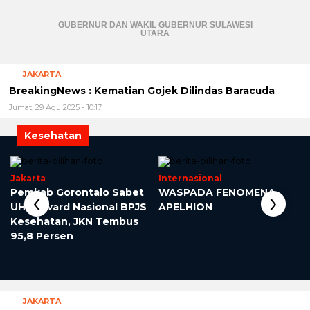
GUBERNUR DAN WAKIL GUBERNUR SULAWESI
UTARA
JAKARTA
BreakingNews : Kematian Gojek Dilindas Baracuda
Jumat, 29 Agu 2025 - 10:17
Kesehatan
Jakarta
Internasional
‹
›
–
Pemkab Gorontalo Sabet
WASPADA FENOMENA
UHC Award Nasional BPJS
APELHION
Kesehatan, JKN Tembus
95,8 Persen
JAKARTA
Bupati Sofyan Dorong Pemerataan Tenaga Medis