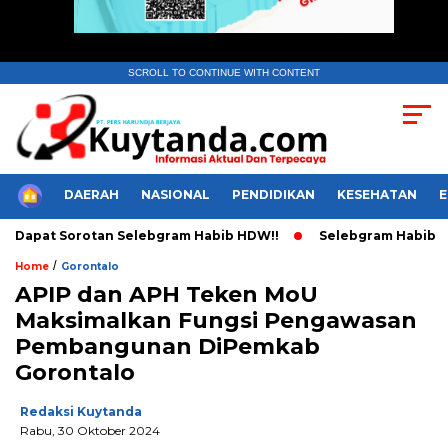
SCROLL TO CONTINUE WITH CONTENT
HOME
DAERAH
NASIONAL
PENDIDIKAN
KESEHATAN
apat Sorotan Selebgram Habib HDW!!
Selebgram Habib HDW Tu
/
Home
Gorontalo
APIP dan APH Teken MoU
Maksimalkan Fungsi Pengawasan
Pembangunan DiPemkab
Gorontalo
Redaksi Kuytanda
Rabu, 30 Oktober 2024