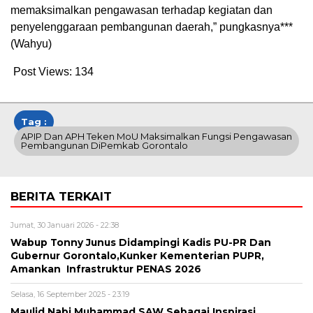
memaksimalkan pengawasan terhadap kegiatan dan
penyelenggaraan pembangunan daerah,” pungkasnya***
(Wahyu)
Post Views:
134
Tag :
APIP Dan APH Teken MoU Maksimalkan Fungsi Pengawasan
Pembangunan DiPemkab Gorontalo
BERITA TERKAIT
Jumat, 30 Januari 2026 - 22:38
Wabup Tonny Junus Didampingi Kadis PU-PR Dan
Gubernur Gorontalo,Kunker Kementerian PUPR,
Amankan Infrastruktur PENAS 2026
Selasa, 16 September 2025 - 23:19
Maulid Nabi Muhammad SAW Sebagai Inspirasi