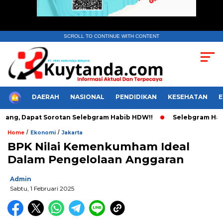
SCROLL TO CONTINUE WITH CONTENT
HOME
DAERAH
NASIONAL
PENDIDIKAN
KESEHATAN
g, Dapat Sorotan Selebgram Habib HDW!!
Selebgram Habib HD
/
/
Home
Ekonomi
Jakarta
BPK Nilai Kemenkumham Ideal
Dalam Pengelolaan Anggaran
Admin
Sabtu, 1 Februari 2025