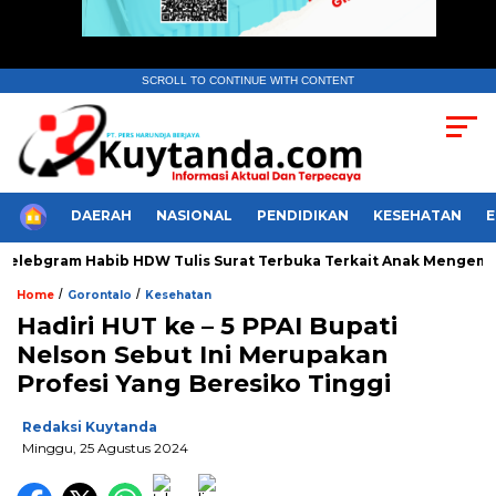
SCROLL TO CONTINUE WITH CONTENT
HOME
DAERAH
NASIONAL
PENDIDIKAN
KESEHATAN
ebgram Habib HDW Tulis Surat Terbuka Terkait Anak Mengemis di
/
/
Home
Gorontalo
Kesehatan
Hadiri HUT ke – 5 PPAI Bupati
Nelson Sebut Ini Merupakan
Profesi Yang Beresiko Tinggi
Redaksi Kuytanda
Minggu, 25 Agustus 2024