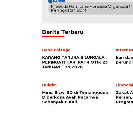
Tag :
Pj Sekda Hari Tome Apresiasi Organisa
Peningkatan SDM
Berita Terbaru
Bone Bolango
Internas
KARANG TARUNA BILUNGALA
Iran da
PERINGATI HARI PATRIOTIK 23
perundi
JANUARI THN 2026
Hukrim
Ekonom
Miris, Siswi SD di Temanggung
Zakat A
Diperkosa Ayah Pacarnya
Persen,
Sebanyak 6 Kali
Progra