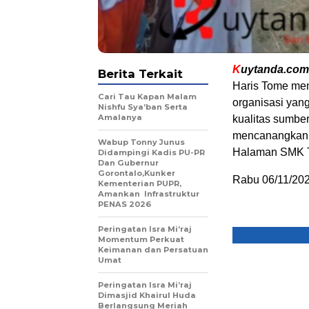
K
uytanda.com
Berita Terkait
Haris Tome me
Cari Tau Kapan Malam
organisasi ya
Nishfu Sya’ban Serta
Amalanya
kualitas sumbe
mencanangkan k
Wabup Tonny Junus
Halaman SMK T
Didampingi Kadis PU-PR
Dan Gubernur
Gorontalo,Kunker
Rabu 06/11/20
Kementerian PUPR,
Amankan Infrastruktur
PENAS 2026
Peringatan Isra Mi’raj
Momentum Perkuat
Keimanan dan Persatuan
Umat
Peringatan Isra Mi’raj
Dimasjid Khairul Huda
Berlangsung Meriah