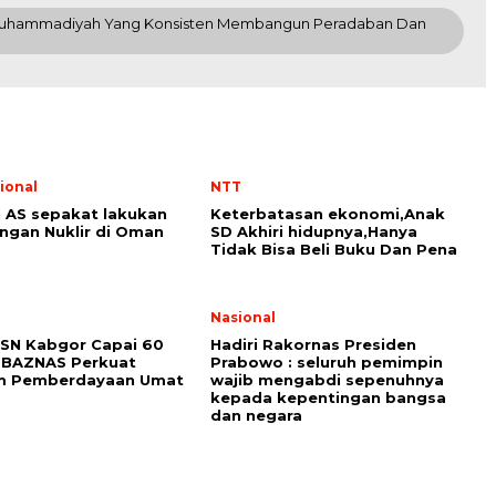
si Muhammadiyah Yang Konsisten Membangun Peradaban Dan
ional
NTT
n AS sepakat lakukan
Keterbatasan ekonomi,Anak
ngan Nuklir di Oman
SD Akhiri hidupnya,Hanya
Tidak Bisa Beli Buku Dan Pena
i
Nasional
SN Kabgor Capai 60
Hadiri Rakornas Presiden
 BAZNAS Perkuat
Prabowo : seluruh pemimpin
m Pemberdayaan Umat
wajib mengabdi sepenuhnya
kepada kepentingan bangsa
dan negara