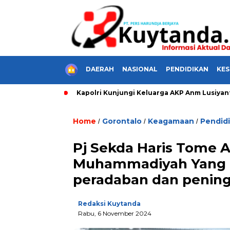
HOME
DAERAH
NASIONAL
PENDIDIKAN
KE
 Nyak Dien
Kapolri Kunjungi Keluarga AKP Anm Lusiyanto,
Home
Gorontalo
Keagamaan
Pendid
/
/
/
Pj Sekda Haris Tome A
Muhammadiyah Yang 
peradaban dan penin
Redaksi Kuytanda
Rabu, 6 November 2024