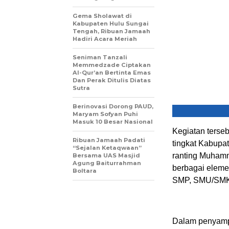
Gema Sholawat di
Kabupaten Hulu Sungai
Tengah, Ribuan Jamaah
Hadiri Acara Meriah
Seniman Tanzali
Memmedzade Ciptakan
Al-Qur’an Bertinta Emas
Dan Perak Ditulis Diatas
Sutra
Berinovasi Dorong PAUD,
Maryam Sofyan Puhi
Masuk 10 Besar Nasional
Kegiatan terse
Ribuan Jamaah Padati
tingkat Kabupa
“Sejalan Ketaqwaan”
ranting Muhamm
Bersama UAS Masjid
Agung Baiturrahman
berbagai eleme
Boltara
SMP, SMU/SMK 
Dalam penyamp