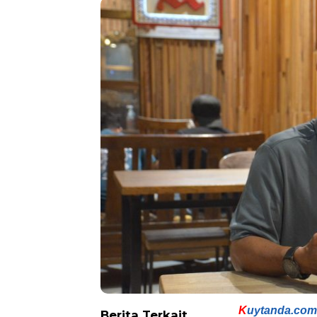
K
uytanda.com
Berita Terkait