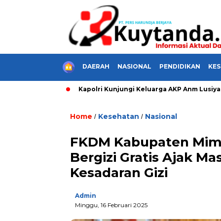
HOME
DAERAH
NASIONAL
PENDIDIKAN
KE
t Nyak Dien
Kapolri Kunjungi Keluarga AKP Anm Lusiyanto,
Home
Kesehatan
Nasional
/
/
FKDM Kabupaten Mim
Bergizi Gratis Ajak M
Kesadaran Gizi
Admin
Minggu, 16 Februari 2025