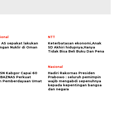
ional
NTT
n AS sepakat lakukan
Keterbatasan ekonomi,Anak
ngan Nuklir di Oman
SD Akhiri hidupnya,Hanya
Tidak Bisa Beli Buku Dan Pena
i
Nasional
SN Kabgor Capai 60
Hadiri Rakornas Presiden
 BAZNAS Perkuat
Prabowo : seluruh pemimpin
m Pemberdayaan Umat
wajib mengabdi sepenuhnya
kepada kepentingan bangsa
dan negara