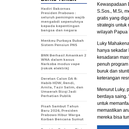
Kewaspadaan D
Hadiri Rakornas
S.Sos., M.Si, 
Presiden Prabowo :
seluruh pemimpin wajib
gratis yang dig
mengabdi sepenuhnya
strategis untuk
kepada kepentingan
bangsa dan negara
wilayah Papua
Menkeu Purbaya Rubah
Luky Mahakena
Sistem Pensiun PNS
hanya sekadar 
BNN Berhasil Amankan 2
kesadaran masy
WNA dalam kasus
penuh program i
Narkoba modus vape
(rokok elektrik)
buruk dan stun
keterangan res
Deretan Calon DA 8:
Habib HDW, Rendi,
Arnila, Tazir Salim, dan
Menurut Luky, 
Umaerah Rizqi Jadi
Perhatian Publik
berdaya saing.
untuk memanfaa
Pisah Sambut Tahun
memastikan ana
Baru 2026, Presiden
Prabowo Hibur Warga
mereka bisa tu
Korban Bencana Sumut