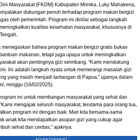
ini Masyarakat (FKDM) Kabupaten Mimika, Luky Mahakena,
menyatakan dukungan penuh terhadap program makan bergizi
agas oleh pemerintah. Program ini dinilai sebagai langkah
 meningkatkan kualitas kesehatan masyarakat, khususnya di
 Tengah.
 menegaskan bahwa program makan bergizi gratis bukan
bantuan makanan, tetapi juga upaya untuk meningkatkan
arakat akan pentingnya gizi seimbang. “Kami mendukung
ni. Ini adalah langkah nyata untuk memerangi masalah gizi
ting yang masih menjadi tantangan di Papua,” ujarnya dalam
mi, minggu (16/02/2025).
program ini untuk membangun masyarakat yang sehat dan
 “Kami mengajak seluruh masyarakat, terutama para orang tua,
tkan program ini dengan baik. Mari kita bersama-sama
k-anak kita mendapatkan asupan gizi yang cukup agar
mbuh sehat dan cerdas,” ajaknya.
ADVERTISEMENT