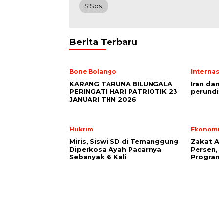
S.Sos.
Berita Terbaru
Bone Bolango
Internas
KARANG TARUNA BILUNGALA
Iran da
PERINGATI HARI PATRIOTIK 23
perundi
JANUARI THN 2026
Hukrim
Ekonom
Miris, Siswi SD di Temanggung
Zakat A
Diperkosa Ayah Pacarnya
Persen,
Sebanyak 6 Kali
Progra