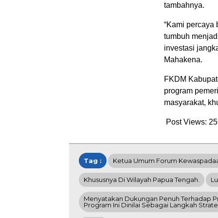
tambahnya.
“Kami percaya 
tumbuh menjadi 
investasi jang
Mahakena.
FKDM Kabupate
program pemeri
masyarakat, kh
Post Views:
25
Tag :
Ketua Umum Forum Kewaspadaan
Khususnya Di Wilayah Papua Tengah.
L
Menyatakan Dukungan Penuh Terhadap Pro
Program Ini Dinilai Sebagai Langkah Stra