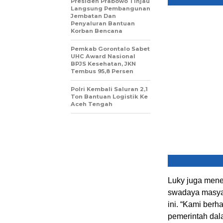
Presiden Prabowo Tinjau
Langsung Pembangunan
Jembatan Dan
Penyaluran Bantuan
Korban Bencana
Pemkab Gorontalo Sabet
UHC Award Nasional
BPJS Kesehatan, JKN
Tembus 95,8 Persen
Polri Kembali Saluran 2,1
Ton Bantuan Logistik Ke
Aceh Tengah
Luky juga mene
swadaya masya
ini. “Kami berh
pemerintah dal