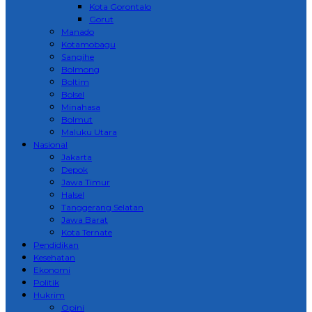
Kota Gorontalo
Gorut
Manado
Kotamobagu
Sangihe
Bolmong
Boltim
Bolsel
Minahasa
Bolmut
Maluku Utara
Nasional
Jakarta
Depok
Jawa Timur
Halsel
Tanggerang Selatan
Jawa Barat
Kota Ternate
Pendidikan
Kesehatan
Ekonomi
Politik
Hukrim
Opini