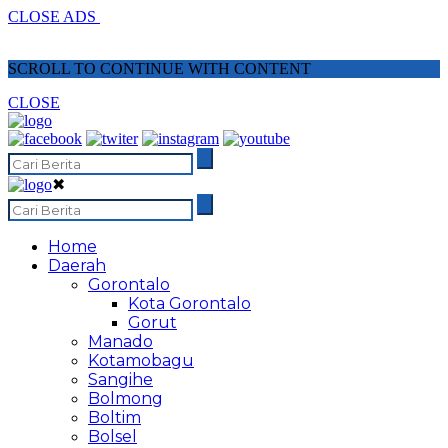
CLOSE ADS
SCROLL TO CONTINUE WITH CONTENT
CLOSE
✖
Home
Daerah
Gorontalo
Kota Gorontalo
Gorut
Manado
Kotamobagu
Sangihe
Bolmong
Boltim
Bolsel