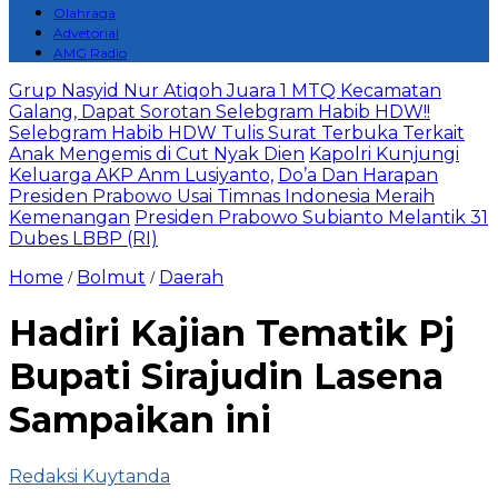
Olahraga
Advetorial
AMG Radio
Grup Nasyid Nur Atiqoh Juara 1 MTQ Kecamatan
Galang, Dapat Sorotan Selebgram Habib HDW!!
Selebgram Habib HDW Tulis Surat Terbuka Terkait
Anak Mengemis di Cut Nyak Dien
Kapolri Kunjungi
Keluarga AKP Anm Lusiyanto,
Do’a Dan Harapan
Presiden Prabowo Usai Timnas Indonesia Meraih
Kemenangan
Presiden Prabowo Subianto Melantik 31
Dubes LBBP (RI)
Home
Bolmut
Daerah
/
/
Hadiri Kajian Tematik Pj
Bupati Sirajudin Lasena
Sampaikan ini
Redaksi Kuytanda