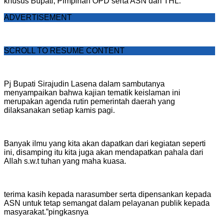
khusus Bupati, Pimpinan OPD serta ASN dan THL.
ADVERTISEMENT
SCROLL TO RESUME CONTENT
Pj Bupati Sirajudin Lasena dalam sambutanya
menyampaikan bahwa kajian tematik keislaman ini
merupakan agenda rutin pemerintah daerah yang
dilaksanakan setiap kamis pagi.
Banyak ilmu yang kita akan dapatkan dari kegiatan seperti
ini, disamping itu kita juga akan mendapatkan pahala dari
Allah s.w.t tuhan yang maha kuasa.
terima kasih kepada narasumber serta dipensankan kepada
ASN untuk tetap semangat dalam pelayanan publik kepada
masyarakat.”pingkasnya