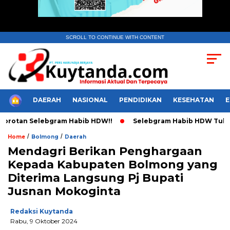
SCROLL TO CONTINUE WITH CONTENT
HOME
DAERAH
NASIONAL
PENDIDIKAN
KESEHATAN
rotan Selebgram Habib HDW!!
Selebgram Habib HDW Tulis Sur
/
/
Home
Bolmong
Daerah
Mendagri Berikan Penghargaan
Kepada Kabupaten Bolmong yang
Diterima Langsung Pj Bupati
Jusnan Mokoginta
Redaksi Kuytanda
Rabu, 9 Oktober 2024