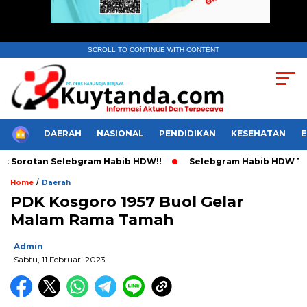
SCROLL TO CONTINUE WITH CONTENT
HOME
DAERAH
NASIONAL
PENDIDIKAN
KESEHATAN
Sorotan Selebgram Habib HDW!!
Selebgram Habib HDW Tulis S
/
Home
Daerah
PDK Kosgoro 1957 Buol Gelar
Malam Rama Tamah
Admin
Sabtu, 11 Februari 2023