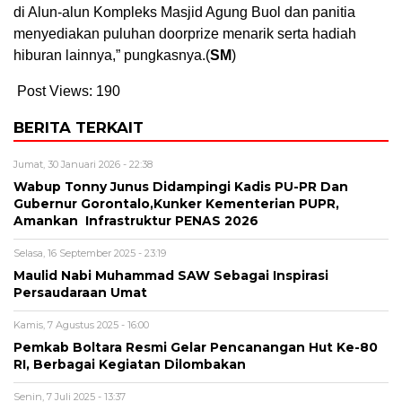
di Alun-alun Kompleks Masjid Agung Buol dan panitia
menyediakan puluhan doorprize menarik serta hadiah
hiburan lainnya,” pungkasnya.(
SM
)
Post Views:
190
BERITA TERKAIT
Jumat, 30 Januari 2026 - 22:38
Wabup Tonny Junus Didampingi Kadis PU-PR Dan
Gubernur Gorontalo,Kunker Kementerian PUPR,
Amankan Infrastruktur PENAS 2026
Selasa, 16 September 2025 - 23:19
Maulid Nabi Muhammad SAW Sebagai Inspirasi
Persaudaraan Umat
Kamis, 7 Agustus 2025 - 16:00
Pemkab Boltara Resmi Gelar Pencanangan Hut Ke-80
RI, Berbagai Kegiatan Dilombakan
Senin, 7 Juli 2025 - 13:37