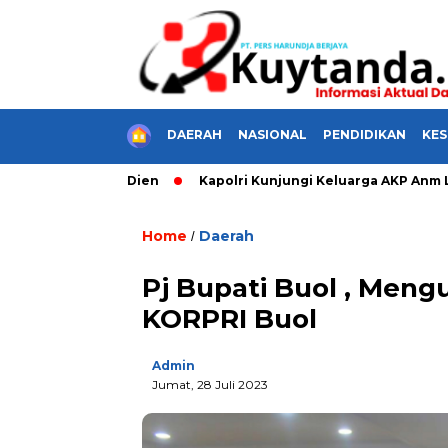
HOME
DAERAH
NASIONAL
PENDIDIKAN
KE
s di Cut Nyak Dien
Kapolri Kunjungi Keluarga AKP Anm Lusiy
Home
Daerah
/
Pj Bupati Buol , Me
KORPRI Buol
Admin
Jumat, 28 Juli 2023