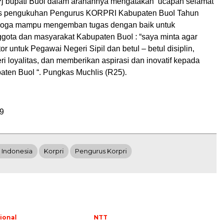
Pj bupati Buol dalam arahannya mengatakan ucapan selamat
as pengukuhan Pengurus KORPRI Kabupaten Buol Tahun
oga mampu mengemban tugas dengan baik untuk
ota dan masyarakat Kabupaten Buol : “saya minta agar
or untuk Pegawai Negeri Sipil dan betul – betul disiplin,
i loyalitas, dan memberikan aspirasi dan inovatif kepada
en Buol “. Pungkas Muchlis (R25).
9
 Indonesia
Korpri
Pengurus Korpri
ional
NTT