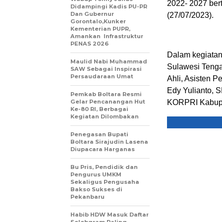
2022- 2027 bert
Didampingi Kadis PU-PR
Dan Gubernur
(27/07/2023).
Gorontalo,Kunker
Kementerian PUPR,
Amankan Infrastruktur
PENAS 2026
Dalam kegiatan
Maulid Nabi Muhammad
Sulawesi Tenga
SAW Sebagai Inspirasi
Persaudaraan Umat
Ahli, Asisten 
Edy Yulianto, 
Pemkab Boltara Resmi
Gelar Pencanangan Hut
KORPRI Kabupat
Ke-80 RI, Berbagai
Kegiatan Dilombakan
Penegasan Bupati
Boltara Sirajudin Lasena
Diupacara Harganas
Bu Pris, Pendidik dan
Pengurus UMKM
Sekaligus Pengusaha
Bakso Sukses di
Pekanbaru
Habib HDW Masuk Daftar