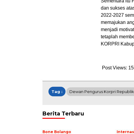
Sementara itu 
dan sukses at
2022-2027 sem
memajukan angg
menjadi motivat
tetaplah member
KORPRI Kabupat
Post Views:
15
Tag :
Dewan Pengurus Korpri Republik
Berita Terbaru
Bone Bolango
Internas