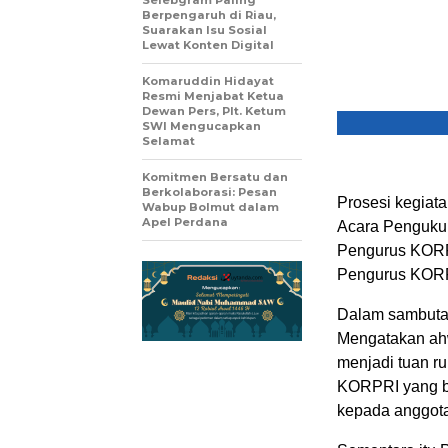
Selebgram Paling
Berpengaruh di Riau,
Suarakan Isu Sosial
Lewat Konten Digital
Komaruddin Hidayat
Resmi Menjabat Ketua
Dewan Pers, Plt. Ketum
SWI Mengucapkan
Selamat
Komitmen Bersatu dan
Berkolaborasi: Pesan
Prosesi kegiat
Wabup Bolmut dalam
Apel Perdana
Acara Penguku
Pengurus KORP
Pengurus KORP
Dalam sambut
Mengatakan ah
menjadi tuan 
KORPRI yang ba
kepada anggot