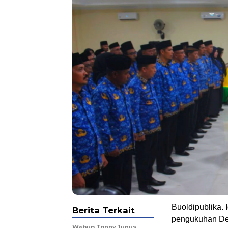
Buoldipublika. 
Berita Terkait
pengukuhan De
Wabup Tonny Junus