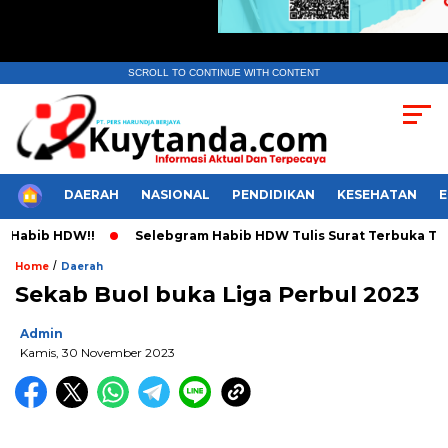
SCROLL TO CONTINUE WITH CONTENT
HOME
DAERAH
NASIONAL
PENDIDIKAN
KESEHATAN
 HDW!!
Selebgram Habib HDW Tulis Surat Terbuka Terkait An
/
Home
Daerah
Sekab Buol buka Liga Perbul 2023
Admin
Kamis, 30 November 2023