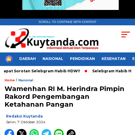
SCROLL TO CONTINUE WITH CONTENT
HOME
DAERAH
NASIONAL
PENDIDIKAN
KESEHATAN
pat Sorotan Selebgram Habib HDW!!
Selebgram Habib HDW Tul
/
Home
Nasional
Wamenhan RI M. Herindra Pimpin
Rakord Pengembangan
Ketahanan Pangan
Redaksi Kuytanda
Senin, 7 Oktober 2024