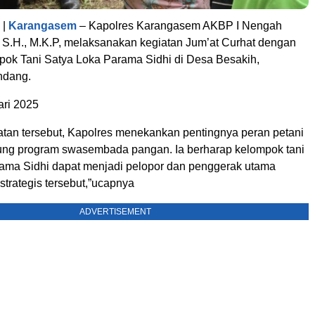
|
Karangasem
– Kapolres Karangasem AKBP I Nengah
., S.H., M.K.P, melaksanakan kegiatan Jum’at Curhat dengan
ok Tani Satya Loka Parama Sidhi di Desa Besakih,
ndang.
ari 2025
an tersebut, Kapolres menekankan pentingnya peran petani
ng program swasembada pangan. Ia berharap kelompok tani
ama Sidhi dapat menjadi pelopor dan penggerak utama
trategis tersebut,”ucapnya
ADVERTISEMENT