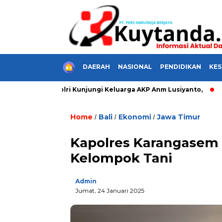
HOME
DAERAH
NASIONAL
PENDIDIKAN
KE
ien
Kapolri Kunjungi Keluarga AKP Anm Lusiyanto,
Do’a
Home
Bali
Ekonomi
Jawa Timur
/
/
/
Kapolres Karangasem 
Kelompok Tani
Admin
Jumat, 24 Januari 2025