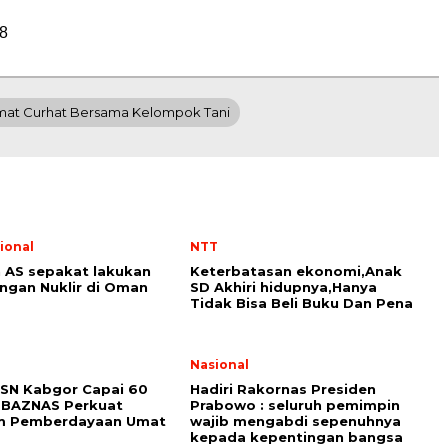
8
mat Curhat Bersama Kelompok Tani
ional
NTT
n AS sepakat lakukan
Keterbatasan ekonomi,Anak
ngan Nuklir di Oman
SD Akhiri hidupnya,Hanya
Tidak Bisa Beli Buku Dan Pena
i
Nasional
SN Kabgor Capai 60
Hadiri Rakornas Presiden
 BAZNAS Perkuat
Prabowo : seluruh pemimpin
m Pemberdayaan Umat
wajib mengabdi sepenuhnya
kepada kepentingan bangsa