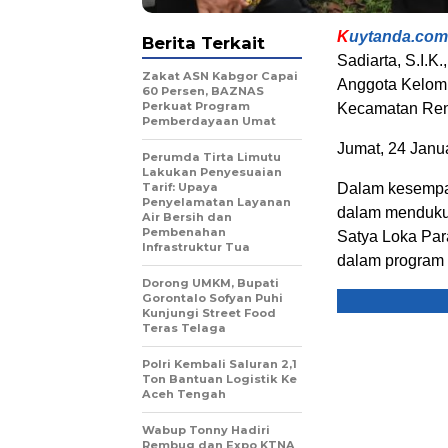
K
uytanda.com
Berita Terkait
Sadiarta, S.I.K
Zakat ASN Kabgor Capai
Anggota Kelomp
60 Persen, BAZNAS
Perkuat Program
Kecamatan Re
Pemberdayaan Umat
Jumat, 24 Janu
Perumda Tirta Limutu
Lakukan Penyesuaian
Tarif: Upaya
Dalam kesempat
Penyelamatan Layanan
dalam menduku
Air Bersih dan
Pembenahan
Satya Loka Par
Infrastruktur Tua
dalam program s
Dorong UMKM, Bupati
Gorontalo Sofyan Puhi
Kunjungi Street Food
Teras Telaga
Polri Kembali Saluran 2,1
Ton Bantuan Logistik Ke
Aceh Tengah
Wabup Tonny Hadiri
Rembug dan Expo KTNA