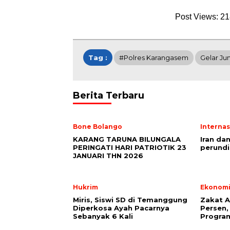
Post Views:
21
Tag :
#polres Karangasem
Gelar Ju
Berita Terbaru
Bone Bolango
Internas
KARANG TARUNA BILUNGALA
Iran da
PERINGATI HARI PATRIOTIK 23
perundi
JANUARI THN 2026
Hukrim
Ekonom
Miris, Siswi SD di Temanggung
Zakat A
Diperkosa Ayah Pacarnya
Persen,
Sebanyak 6 Kali
Progra