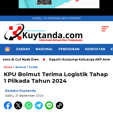
SCROLL TO CONTINUE WITH CONTENT
HOME
DAERAH
NASIONAL
PENDIDIKAN
KESEHATAN
s di Cut Nyak Dien
Kapolri Kunjungi Keluarga AKP Anm Lusi
/
/
Home
Bolmut
Politik
KPU Bolmut Terima Logistik Tahap
1 Pilkada Tahun 2024
Redaksi Kuytanda
Sabtu, 21 September 2024